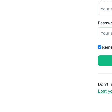
Passw
Reme
Don't 
Lost y