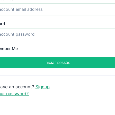
ord
mber Me
have an account?
Signup
our password?