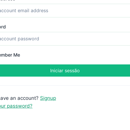
ord
mber Me
have an account?
Signup
our password?