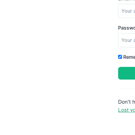
Passw
Reme
Don't 
Lost y