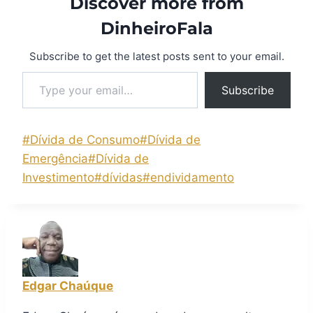
Discover more from
DinheiroFala
Subscribe to get the latest posts sent to your email.
Subscribe
#
Dívida de Consumo
#
Dívida de
Emergência
#
Dívida de
Investimento
#
dívidas
#
endividamento
Edgar Chaúque