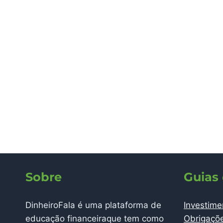
Sobre
Guias
DinheiroFala é uma plataforma de
Investime
educação financeiraque tem como
Obrigaçõ