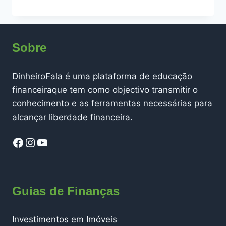
CUSTOS
REAIS
DE
TER
Sobre
UMA
VIATURA
EM
DinheiroFala é uma plataforma de educação
MOÇAMBIQUE
financeiraque tem como objectivo transmitir o
conhecimento e as ferramentas necessárias para
alcançar liberdade financeira.
Facebook
Instagram
YouTube
Guias de Finanças
Investimentos em Imóveis