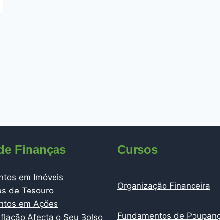
de Finanças
Cursos
ntos em Imóveis
Organização Financeira
es de Tesouro
entos em Ações
Fundamentos de Poupan
flação Afecta o Seu Bolso