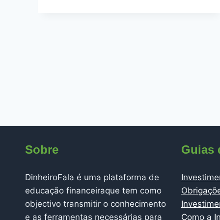
NA
HCB
ATRAVÉS
DA
COMPRA
DE
ACÇÕES
Sobre
Guias 
DinheiroFala é uma plataforma de
Investime
educação financeiraque tem como
Obrigaçõ
objectivo transmitir o conhecimento
Investim
e as ferramentas necessárias para
Como a In