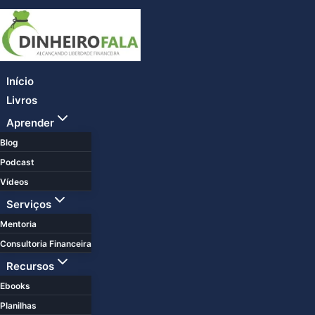
Skip
Toggle
Toggle
Toggle
to
child
child
child
menu
menu
menu
content
Início
Livros
Aprender
Blog
Podcast
Vídeos
Serviços
Mentoria
Consultoria Financeira
Recursos
Ebooks
Planilhas