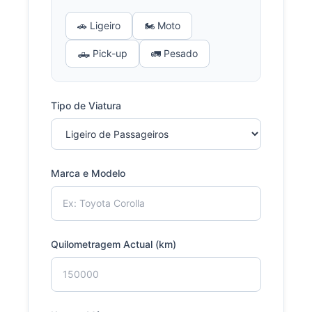
🚗 Ligeiro
🏍️ Moto
🛻 Pick-up
🚛 Pesado
Tipo de Viatura
Marca e Modelo
Quilometragem Actual (km)