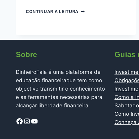
COMO
CONTINUAR A LEITURA
PROTEGER
O
SEU
DINHEIRO
CONTRA
A
Sobre
Guias 
INFLAÇÃO
EM
MOÇAMBIQUE
DinheiroFala é uma plataforma de
Investime
educação financeiraque tem como
Obrigaçõ
objectivo transmitir o conhecimento
Investim
e as ferramentas necessárias para
Como a In
alcançar liberdade financeira.
Sabotador
Como Inv
Facebook
Instagram
YouTube
Conheça a