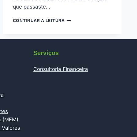
que passaste…
COMO
CONTINUAR A LEITURA
PROTEGER
O
TEU
PATRIMÓNIO:
O
Serviços
GUIA
COMPLETO
Consultoria Financeira
PARA
QUEM
QUER
PRESERVAR
ça
A
RIQUEZA
QUE
ntes
CONSTRUIU
a (MFM)
 Valores