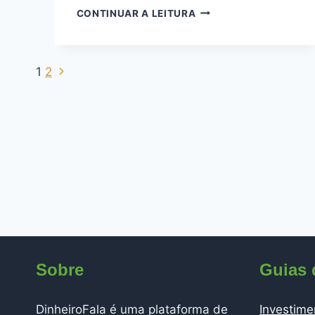
CONTINUAR A LEITURA
1
2
Sobre
Guias 
DinheiroFala é uma plataforma de
Investime