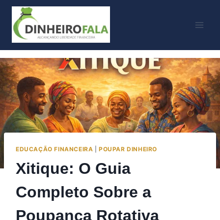
Skip
to
content
EDUCAÇÃO FINANCEIRA
|
POUPAR DINHEIRO
Xitique: O Guia
Completo Sobre a
Poupança Rotativa