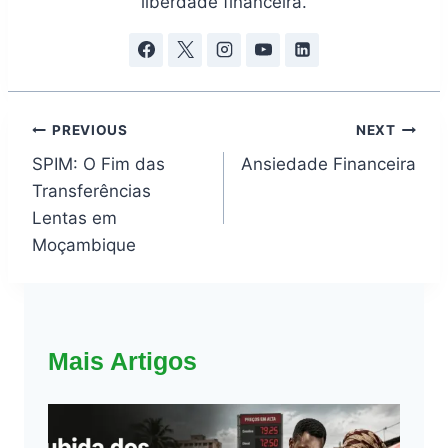
liberdade financeira.
Navegação
PREVIOUS
NEXT
de
SPIM: O Fim das
Ansiedade Financeira
artigos
Transferências
Lentas em
Moçambique
Mais Artigos