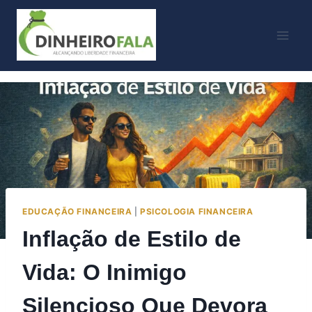
Skip
to
content
EDUCAÇÃO FINANCEIRA
|
PSICOLOGIA FINANCEIRA
Inflação de Estilo de
Vida: O Inimigo
Silencioso Que Devora